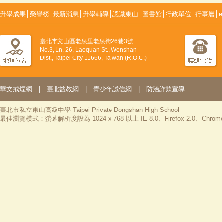
升學成果
│
榮譽榜
│
最新消息
│
升學輔導
│
認識東山
│
圖書館
│
行政單位
│
行事曆
│
臺北市文山區老泉里老泉街26巷3號
No.3, Ln. 26, Laoquan St., Wenshan
Dist., Taipei City 11666, Taiwan (R.O.C.)
華文戒煙網
|
臺北益教網
|
青少年誠信網
|
防治詐欺宣導
臺北市私立東山高級中學 Taipei Private Dongshan High School
最佳瀏覽模式：螢幕解析度設為 1024 x 768 以上 IE 8.0、Firefox 2.0、Chrom