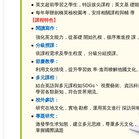
●
英文超前學習之學生，特設拔尖課程；英文基 礎
●
每年舉辦劍橋英檢校園考，安排相關課程與輔 導
【課程特色】
●
閱讀寫作：
強化英文能力，從基礎 開始扎根，循序漸進授 課
●
分級授課：
依課程需求及學生程度， 分級分組授課。
●
節慶教學：
利用文化情境，提升學習效 率·進而瞭解他國文化
●
多元課程：
結合英語與多元課程如SDGs丶 視覺藝術、資訊
學習各類新知，符合世界潮流。
●
校外參訪：
研究在地文化，實地 勘察，運用英文進行 採訪與
●
專題研究：
激發學生求知慾，建立多元思維，尊重多元文化，
掌握國際議題