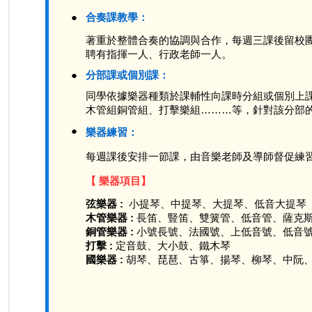
●
合奏課教學：
著重於整體合奏的協調與合作，每週三課後留校
聘有指揮一人、行政老師一人。
●
分部課或個別課：
同學依據樂器種類於課輔性向課時分組或個別上課
木管組銅管組、打擊樂組………等，針對該分部
●
樂器練習：
每週課後安排一節課，由音樂老師及導師督促練
【 樂器項目】
弦樂器 :
小提琴、中提琴、大提琴、低音大提琴
木管樂器 :
長笛、豎笛、雙簧管、低音管、薩克
銅管樂器 :
小號長號、法國號、上低音號、低音
打擊 :
定音鼓、大小鼓、鐵木琴
國樂器 :
胡琴、琵琶、古箏、揚琴、柳琴、中阮