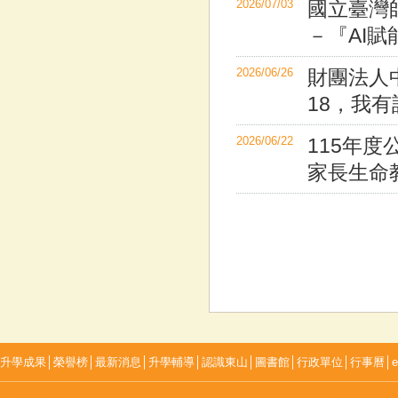
2026/07/03
國立臺灣
－『AI
2026/06/26
財團法人
18，我有
2026/06/22
115年
家長生命
升學成果
│
榮譽榜
│
最新消息
│
升學輔導
│
認識東山
│
圖書館
│
行政單位
│
行事曆
│