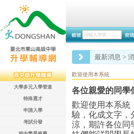
最新消息 > 
歡迎使用本系統
大學多元入學管道
各位親愛的同學
特殊選才
歡迎使用本系統
申請入學
驗，化成文字，
考試分發
涼，期許各位同
校內繁星推薦