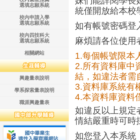
妹們能詳閱學長
選填志願系統
統僅開放給本校
校內申請入學
選填志願系統
如有帳號密碼登
校內四技科大
麻煩請各位使用
選填志願系統
相關網站
1.每個帳號限本
2.所有資料庫
結，如違法者需
興趣量表說明
3.資料庫系統
學系探索量表說明
4.本資料庫資
職涯興趣量表
如違反以上規定
情結嚴重時可時
如您登入本系統